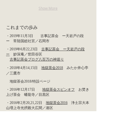
Show More
これまでの歩み
・2019年11月3日 古事記茶会 ー天岩戸の段
ー 常陸国総社宮／石岡市
・2019年6月22,23日
古事記茶会 ー天岩戸の段
ー
妙深庵／世田谷区
​
古事記茶会ブログ八百万の神巡り
・2018年4月14,15日
地獄茶会2018
みたか井心亭
／三鷹市
地獄茶会2018/特設ページ
・2016年12月17日
地獄茶会スピンオフ
お焚き
上げ茶会 蟠龍寺／目黒区
・2016年2月20,21,22日
地獄茶会2016
浄土宗大本
山増上寺光摂殿大広間／港区
・2015年２月7,８日
地獄茶会2015
浄土宗大本
山増上寺光摂殿大広間／港区
・2014年8月2日
鵲橋茶会
スペイン大使館セル
バンテス文化センター／千代田区