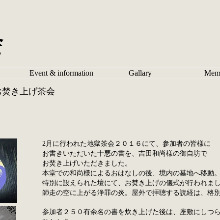
会
Event & information
Gallary
Mem
 お焚き上げ茶会
2月に行われた地獄茶会２０１６にて、参加者の皆様に
お書きいただいた十悪の書を、吉田和尚様の御自坊で
お焚き上げいただきました。
本堂での和尚様によるおはなしの後、境内の墓地へ移動
特別に設えられた壇にて、お焚き上げの儀式が行われま
師走の空に上がる浄罪の炎。屋外で拝聴する読経は、格
参加者２５０有余名の書を炊き上げた後は、座敷にしつ