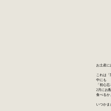
お土産に
これは「
中にも
「初心忘
2月にお
食べるか
いつかま