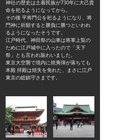
神社の歴史は土着民族が730年に大己貴
命を祀るようになってから。
その後 平将門公を祀るようになり、将
門神に祈願すると勝負に勝つといわれ
るようになったそうです。
江戸時代、神田祭の山車は将軍上覧の
ために江戸城中に入ったので「天下
祭」とも言われ賑わいました。
東京大空襲で境内に焼夷弾が落ちても
本殿 拝殿は焼失を免れた、まさに江戸
東京の総鎮守さまです。