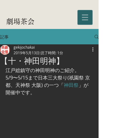
劇場茶会
記事
gekijochakai
2019年5月13日
読了時間: 1分
【十・神田明神】
江戸総鎮守の神田明神のご紹介。
5/9〜5/15まで日本三大祭り(祇園祭 京
都、天神祭 大阪) の一つ「
神田祭
」が
開催中です。