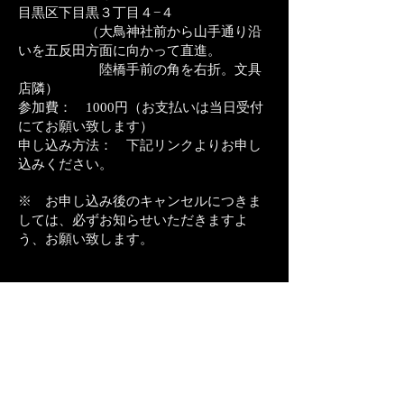
目黒区下目黒３丁目４−４
（大鳥神社前から山手通り沿
いを五反田方面に向かって直進。
陸橋手前の角を右折。文具
店隣）
参加費： 1000円（お支払いは当日受付
にてお願い致します）
申し込み方法： 下記リンクよりお申し
込みください。
※ お申し込み後のキャンセルにつきま
しては、必ずお知らせいただきますよ
う、お願い致します。