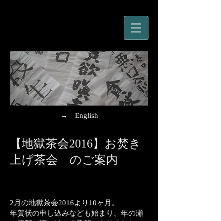
劇場茶会
→ English
【地獄茶会2016】お焚き
上げ茶会 のご案内
2月の地獄茶会2016より10ヶ月。
年賀状の申し込みなども始まり、年の瀬