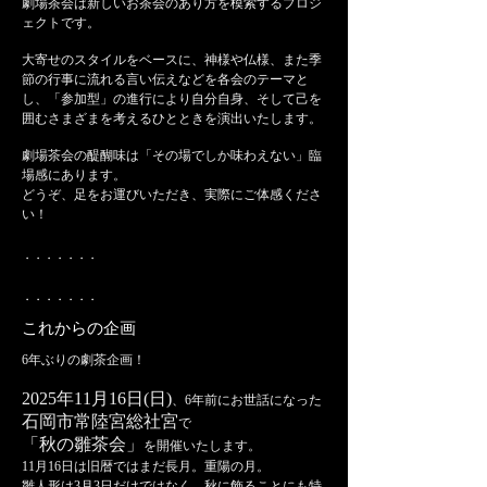
劇場茶会は新しいお茶会のあり方を模索するプロジ
ェクトです。
大寄せのスタイルをベースに、神様や仏様、また季
節の行事に流れる言い伝えなどを各会のテーマと
し、
「参加型」の進行により自分自身、そして己を
囲むさまざまを考えるひとときを演出いたします。
劇場茶会の醍醐味は「その場でしか味わえない」臨
場感にあります。
どうぞ、足をお運びいただき、実際にご体感くださ
い！
・・・・・・・
・・・・・・・
これからの企画
6年ぶりの劇茶企画！
2025年11月16日(日)
、6年前にお世話になった
石岡市常陸宮総社宮
で
「秋の雛茶会」
を開催いたします。
11月16日は旧暦ではまだ長月。重陽の月。
雛人形は3月3日だけではなく、秋に飾ることにも特