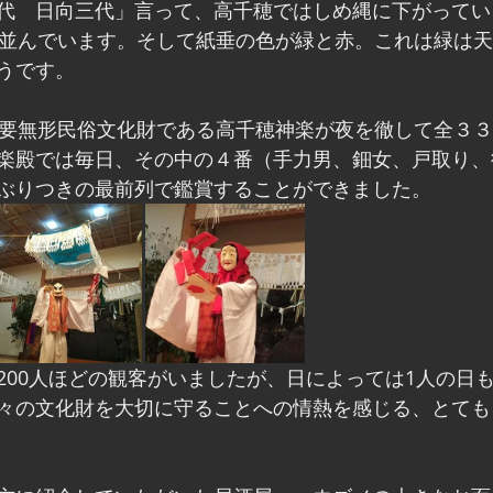
代　日向三代」言って、高千穂ではしめ縄に下がってい
で並んでいます。そして紙垂の色が緑と赤。これは緑は
うです。
重要無形民俗文化財である高千穂神楽が夜を徹して全３
楽殿では毎日、その中の４番（手力男、鈿女、戸取り、
ぶりつきの最前列で鑑賞することができました。
200人ほどの観客がいましたが、日によっては1人の日
々の文化財を大切に守ることへの情熱を感じる、とても