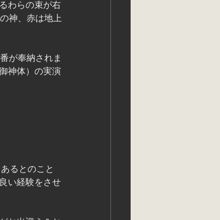
るわらの束が右
天の神、赤は地上
３番が奉納されま
御神体）の実演
もあるとのこと
良い経験をさせ