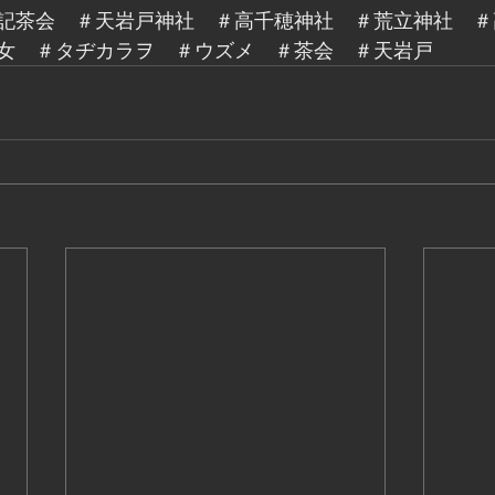
記茶会　＃天岩戸神社　＃高千穂神社　＃荒立神社　＃
女　＃タヂカラヲ　＃ウズメ　＃茶会　＃天岩戸