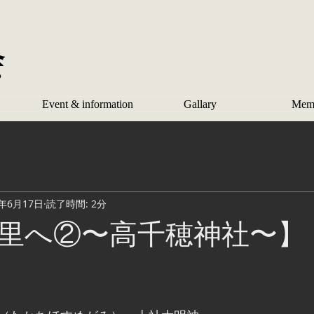
会
Event & information
Gallary
Mem
9年6月17日
読了時間: 2分
里へ②〜高千穂神社〜】