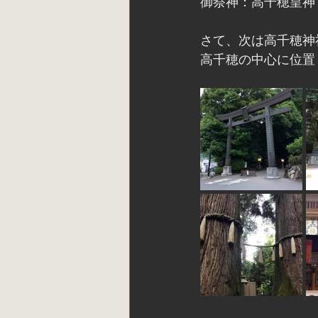
御祭神：高千穂皇神
さて、次は高千穂神
高千穂の中心に位置