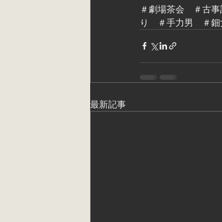
＃劇場茶会　＃古事
り　＃手力男　＃鈿
最新記事