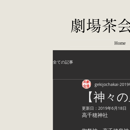
劇場茶
Home
全ての記事
gekijochakai
201
【神々の
更新日：
2019年6月18日
高千穂神社