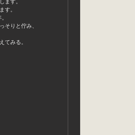
します。
ます。
年。
っそりと佇み、
えてみる。