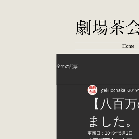
劇場茶
Home
全ての記事
gekijochakai
201
【八百万
ました。
更新日：
2019年5月2日