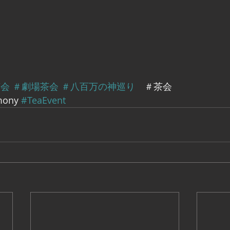
茶会
＃劇場茶会
＃八百万の神巡り
　＃茶会
mony 
#TeaEvent